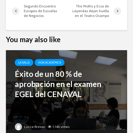
Segundo Encuentro
The Moths y Ecos de
Europeo de Escuelas
Leyendas dejan huella
de Negocios
en el Teatro Ocampo
You may also like
LA SALLE
VIDA ACADÉMICA
Éxito de un 80 % de
aprobación en el examen
EGEL del CENAVAL
Lucca Bresso
1,146 views