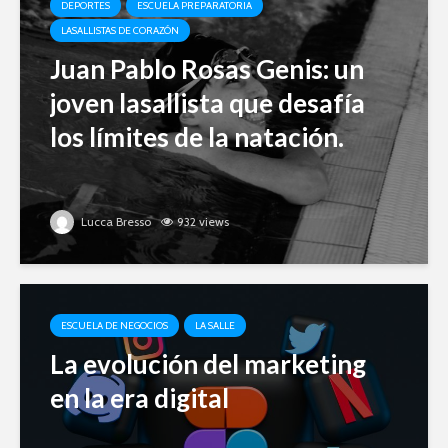
DEPORTES
ESCUELA PREPARATORIA
LASALLISTAS DE CORAZÓN
Juan Pablo Rosas Genis: un
joven lasallista que desafía
los límites de la natación.
Lucca Bresso
932 views
ESCUELA DE NEGOCIOS
LA SALLE
La evolución del marketing
en la era digital